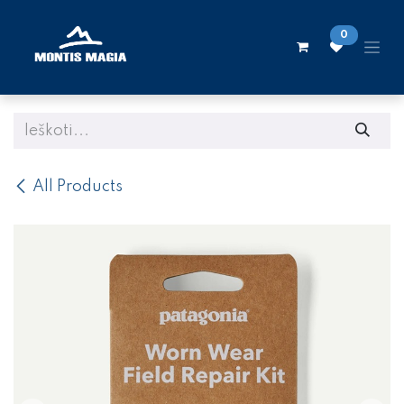
Skip to Content
0
All Products