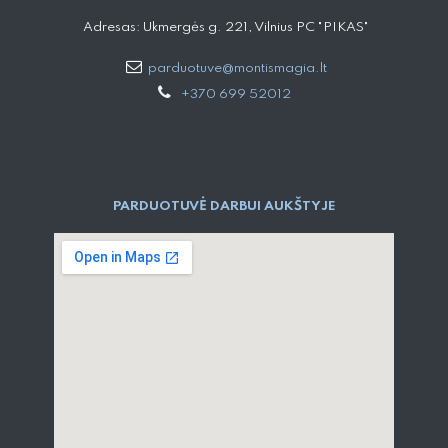
Adresas: Ukmergės g. 221, Vilnius PC "PIKAS"
parduotuve@montismagia.lt
+370 699 52012
PARDUOTUVĖ DARBUI AUKŠTYJE