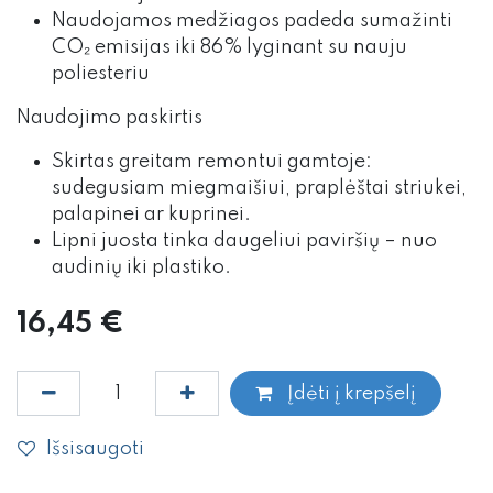
Naudojamos medžiagos padeda sumažinti
CO₂ emisijas iki 86% lyginant su nauju
poliesteriu
Naudojimo paskirtis
Skirtas greitam remontui gamtoje:
sudegusiam miegmaišiui, praplėštai striukei,
palapinei ar kuprinei.
Lipni juosta tinka daugeliui paviršių – nuo
audinių iki plastiko.
16,45
€
Įdėti į krepšelį
Išsisaugoti