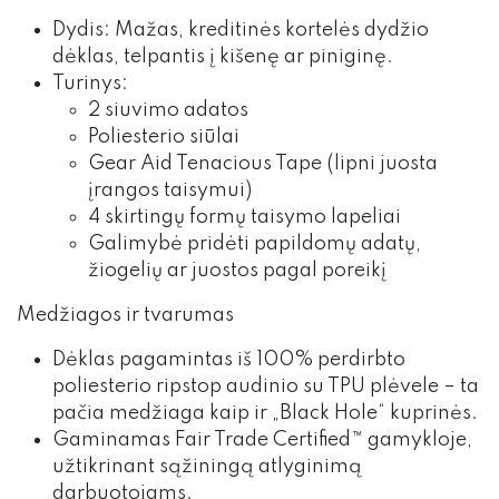
Dydis: Mažas, kreditinės kortelės dydžio
dėklas, telpantis į kišenę ar piniginę.
Turinys:
2 siuvimo adatos
Poliesterio siūlai
Gear Aid Tenacious Tape (lipni juosta
įrangos taisymui)
4 skirtingų formų taisymo lapeliai
Galimybė pridėti papildomų adatų,
žiogelių ar juostos pagal poreikį
Medžiagos ir tvarumas
Dėklas pagamintas iš 100% perdirbto
poliesterio ripstop audinio su TPU plėvele – ta
pačia medžiaga kaip ir „Black Hole“ kuprinės.
Gaminamas Fair Trade Certified™ gamykloje,
užtikrinant sąžiningą atlyginimą
darbuotojams.