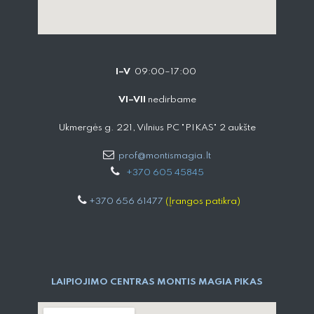
I–V
09:00–17:00
VI–VII
nedirbame
Ukmergės g. 221, Vilnius PC "PIKAS" 2 aukšte
prof@montismagia.lt
+
370 605 4584​5
+370 656 61477
(Įrangos patikra)
LAIPIOJIMO CENTRAS MONTIS MAGIA PIKAS