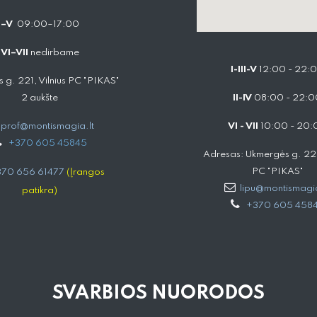
I–V
09:00–17:00
VI–VII
nedirbame
I-III-V
12:00 - 22:
 g. 221, Vilnius PC "PIKAS"
2 aukšte
II-IV
08:00 - 22:0
prof@montismagia.lt
VI - VII
10:00 - 20:
+
370 605 4584​5
Adresas: Ukmergės g. 221,
PC "PIKAS"
70 656 61477
(Įrangos
lipu@montismagia
patikra)
+370 605 458
SVARBIOS NUORODOS