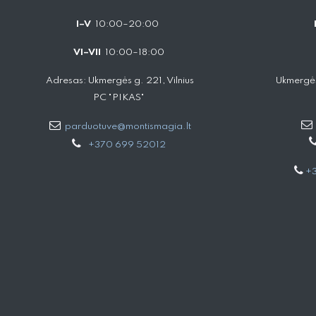
I–V
10:00–20:00
VI–VII
10:00–18:00
Adresas: Ukmergės g. 221, Vilnius
Ukmergės
PC "PIKAS"
parduotuve@montismagia.lt
+370 699 52012
+3