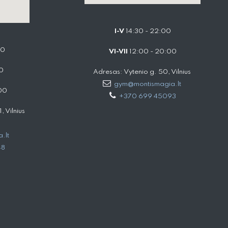
I-V
14:30 - 22:00
00
VI-VII
12:00 - 20:00
0
Adresas: Vytenio g. 50, Vilnius
gym@montismagia.lt
00
+370 699 45093
 Vilnius
.lt
48