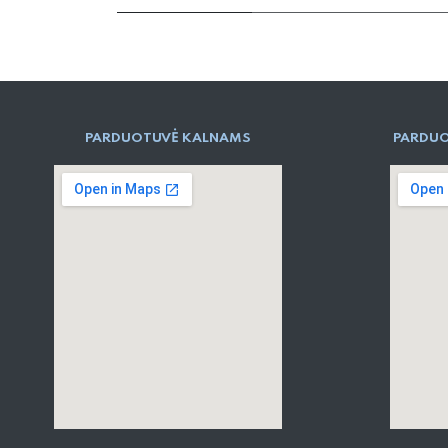
PARD​UOTUVĖ​ KALNAMS
PARDUO