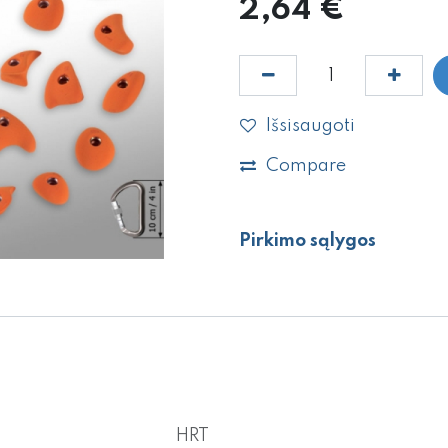
2,64
€
Išsisaugoti
Compare
Pirkimo sąlygos
HRT