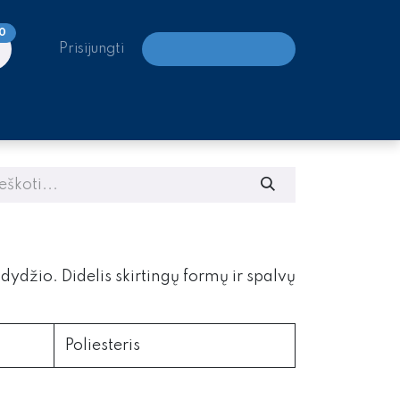
0
Prisijungti
LAIPIOJIMO CENTRAI
ydžio. Didelis skirtingų formų ir spalvų
Poliesteris