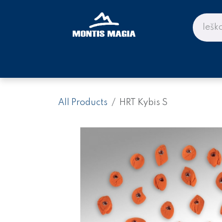
Skip to Content
PARDUOTUVĖ KALNAMS IR KE
All Products
HRT Kybis S