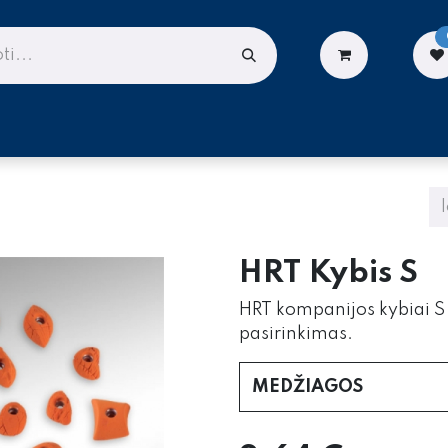
LIONĖMS
DARBUI AUKŠTYJE
PASLAUGOS
HRT Kybis S
HRT kompanijos kybiai S d
pasirinkimas.
MEDŽIAGOS