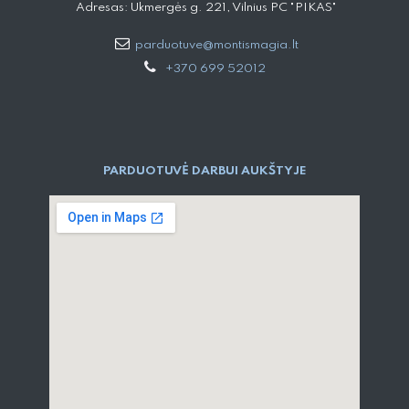
Adresas: Ukmergės g. 221, Vilnius PC "PIKAS"
parduotuve@montismagia.lt
+370 699 52012
PARDUOTUVĖ DARBUI AUKŠTYJE