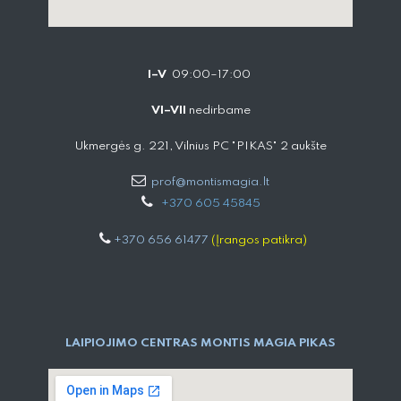
I–V
09:00–17:00
VI–VII
nedirbame
Ukmergės g. 221, Vilnius PC "PIKAS" 2 aukšte
prof@montismagia.lt
+
370 605 4584​5
+370 656 61477
(Įrangos patikra)
LAIPIOJIMO CENTRAS MONTIS MAGIA PIKAS