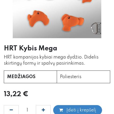
HRT Kybis Mega
HRT kompanijos kybiai mega dydžio. Didelis
skirtingų formų ir spalvų pasirinkimas.
MEDŽIAGOS
Poliesteris
13,22
€
Įdėti į krepšelį