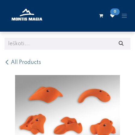
Skip to Content
0
All Products