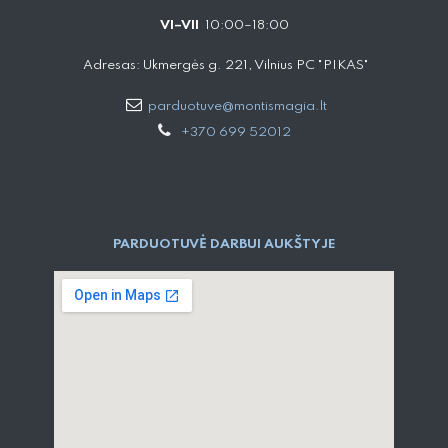
VI–VII
10:00–18:00
Adresas: Ukmergės g. 221, Vilnius PC "PIKAS"
parduotuve@montismagia.lt
+370 699 52012
PARDUOTUVĖ DARBUI AUKŠTYJE