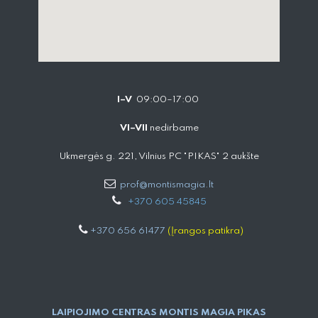
I–V
09:00–17:00
VI–VII
nedirbame
Ukmergės g. 221, Vilnius PC "PIKAS" 2 aukšte
prof@montismagia.lt
+
370 605 4584​5
+370 656 61477
(Įrangos patikra)
LAIPIOJIMO CENTRAS MONTIS MAGIA PIKAS