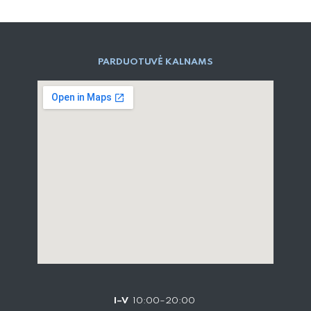
PARD​UOTUVĖ​ KALNAMS
I–V
10:00–20:00