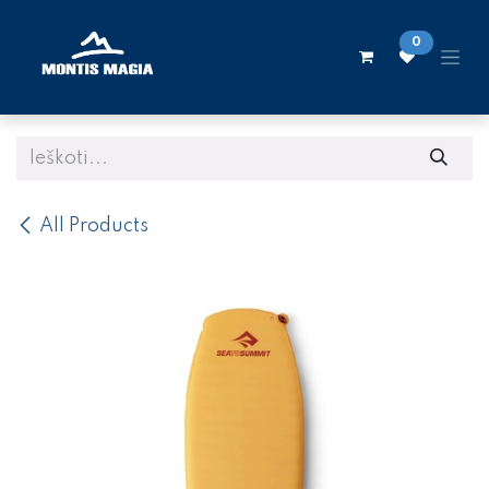
Skip to Content
0
All Products