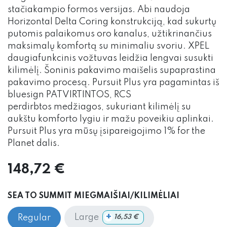
stačiakampio formos versijas. Abi naudoja
Horizontal Delta Coring konstrukciją, kad sukurtų
putomis palaikomus oro kanalus, užtikrinančius
maksimalų komfortą su minimaliu svoriu. XPEL
daugiafunkcinis vožtuvas leidžia lengvai susukti
kilimėlį. Šoninis pakavimo maišelis supaprastina
pakavimo procesą. Pursuit Plus yra pagamintas iš
bluesign PATVIRTINTOS, RCS
perdirbtos medžiagos, sukuriant kilimėlį su
aukštu komforto lygiu ir mažu poveikiu aplinkai.
Pursuit Plus yra mūsų įsipareigojimo 1% for the
Planet dalis.
148,72
€
SEA TO SUMMIT MIEGMAIŠIAI/KILIMĖLIAI
+
Large
Regular
16,53
€