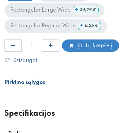
+
Rectangular Large Wide
24,79
€
+
Rectangular Regular Wide
8,26
€
Įdėti į krepšelį
Išsisaugoti
Pirkimo sąlygos
Specifikacijos