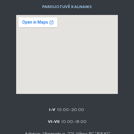
PARD​UOTUVĖ​ KALNAMS
I–V
10:00–20:00
VI–VII
10:00–18:00
Adresas: Ukmergės g. 221, Vilnius PC "PIKAS"