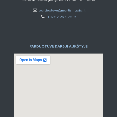
parduotuve@montismagia.lt
+370 699 52012
PARDUOTUVĖ DARBUI AUKŠTYJE