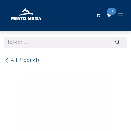
Skip to Content
0
All Products