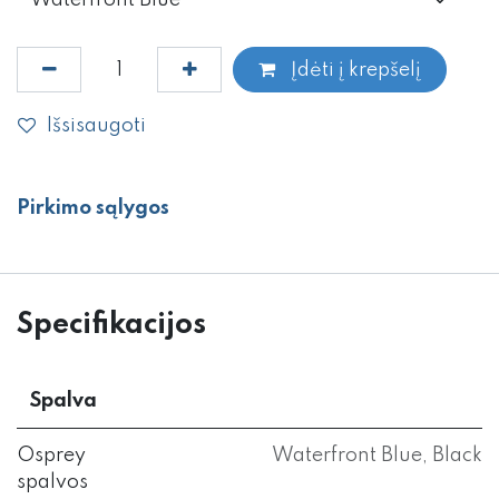
Įdėti į krepšelį
Išsisaugoti
Pirkimo sąlygos
Specifikacijos
Spalva
Osprey
Waterfront Blue
,
Black
spalvos