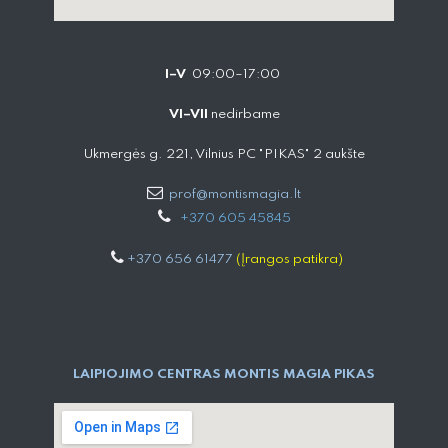
I–V
09:00–17:00
VI–VII
nedirbame
Ukmergės g. 221, Vilnius PC "PIKAS" 2 aukšte
prof@montismagia.lt
+
370 605 4584​5
+370 656 61477
(Įrangos patikra)
LAIPIOJIMO CENTRAS MONTIS MAGIA PIKAS