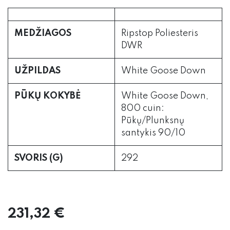
MEDŽIAGOS
Ripstop Poliesteris
DWR
UŽPILDAS
White Goose Down
PŪKŲ KOKYBĖ
White Goose Down,
800 cuin:
Pūkų/Plunksnų
santykis 90/10
SVORIS (G)
292
231,32
€