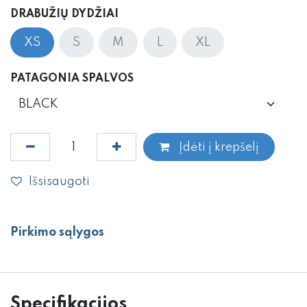
DRABUŽIŲ DYDŽIAI
XS
S
M
L
XL
PATAGONIA SPALVOS
Įdėti į krepšelį
Išsisaugoti
Pirkimo sąlygos
Specifikacijos