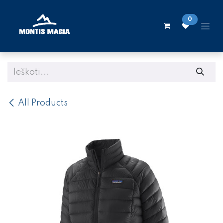
Skip to Content
0
All Products