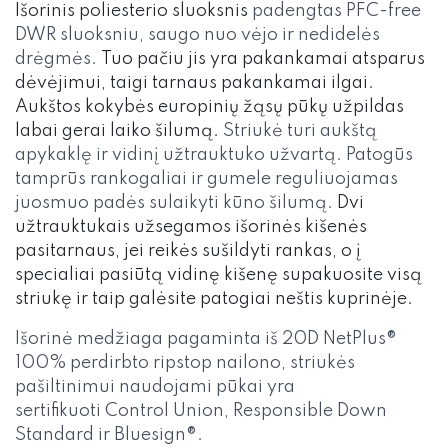
Išorinis poliesterio sluoksnis
padengtas PFC-free
DWR sluoksniu, saugo
nuo vėjo ir
nedidelės
drėgmės.
Tuo pačiu jis yra pakankamai atsparus
dėvėjimui, taigi tarnaus pakankamai ilgai.
Aukštos kokybės europinių žąsų pūkų užpildas
labai gerai laiko šilumą.
Striukė turi aukštą
apykaklę ir vidinį užtrauktuko užvartą.
Patogūs
tamprūs rankogaliai ir gumele reguliuojamas
juosmuo padės sulaikyti kūno šilumą.
Dvi
užtrauktukais užsegamos išorinės kišenės
pasitarnaus, jei reikės sušildyti rankas, o į
specialiai pasiūtą vidinę kišenę supakuosite visą
striukę ir taip galėsite patogiai neštis kuprinėje.
Išorinė medžiaga pagaminta iš 20D NetPlus®
100% perdirbto ripstop nailono, striukės
pašiltinimui naudojami pūkai yra
sertifikuoti Control Union, Responsible Down
Standard ir Bluesign®.