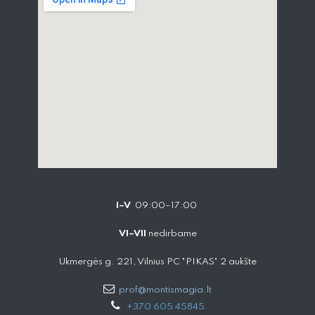
I–V
09:00–17:00
VI–VII
nedirbame
Ukmergės g. 221, Vilnius PC "PIKAS" 2 aukšte
prof@montismagia.lt
+
370 605 4584​5