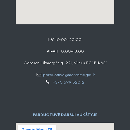
I–V
10:00–20:00
VI–VII
10:00–18:00
Adresas: Ukmergės g. 221, Vilnius PC "PIKAS"
parduotuve@montismagia.lt
+370 699 52012
PARDUOTUVĖ DARBUI AUKŠTYJE