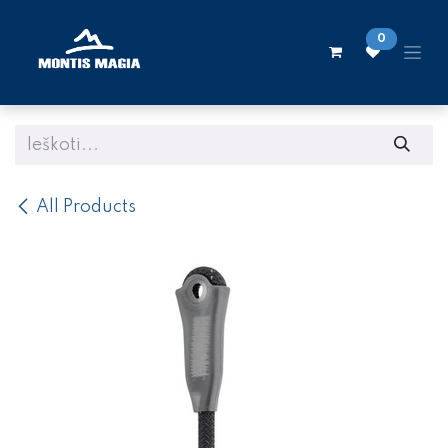
Skip to Content
0
All Products