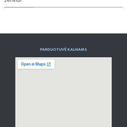
ženklai
PARD​UOTUVĖ​ KALNAMS