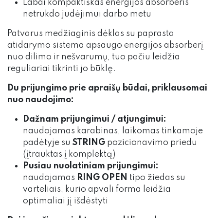
Labai kompaktiškas energijos absorberis
netrukdo judėjimui darbo metu
Patvarus medžiaginis dėklas su paprasta
atidarymo sistema apsaugo energijos absorberį
nuo dilimo ir nešvarumų, tuo pačiu leidžia
reguliariai tikrinti jo būklę.
Du prijungimo prie apraišų būdai, priklausomai
nuo naudojimo:
Dažnam prijungimui / atjungimui:
naudojamas karabinas, laikomas tinkamoje
padėtyje su
STRING
pozicionavimo priedu
(įtrauktas į komplektą)
Pusiau nuolatiniam prijungimui:
naudojamas
RING OPEN
tipo žiedas su
varteliais, kurio apvali forma leidžia
optimaliai jį išdėstyti