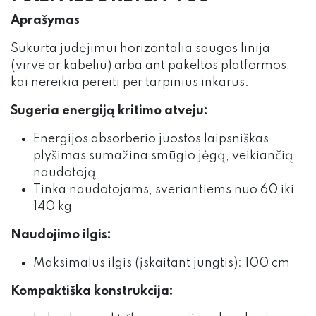
Aprašymas
Sukurta judėjimui horizontalia saugos linija
(virve ar kabeliu) arba ant pakeltos platformos,
kai nereikia pereiti per tarpinius inkarus.
Sugeria energiją kritimo atveju:
Energijos absorberio juostos laipsniškas
plyšimas sumažina smūgio jėgą, veikiančią
naudotoją
Tinka naudotojams, sveriantiems nuo 60 iki
140 kg
Naudojimo ilgis:
Maksimalus ilgis (įskaitant jungtis): 100 cm
Kompaktiška konstrukcija: