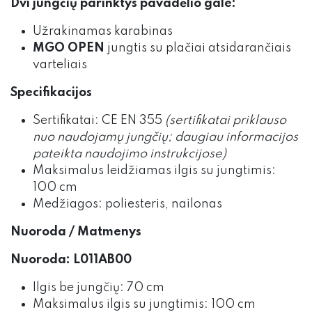
Dvi jungčių parinktys pavadėlio gale:
Užrakinamas karabinas
MGO OPEN
jungtis su plačiai atsidarančiais
varteliais
Specifikacijos
Sertifikatai: CE EN 355
(sertifikatai priklauso
nuo naudojamų jungčių; daugiau informacijos
pateikta naudojimo instrukcijose)
Maksimalus leidžiamas ilgis su jungtimis:
100 cm
Medžiagos: poliesteris, nailonas
Nuoroda / Matmenys
Nuoroda: L011AB00
Ilgis be jungčių: 70 cm
Maksimalus ilgis su jungtimis: 100 cm