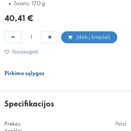
Svoris: 170 g
40,41
€
Įdėti į krepšelį
Išsisaugoti
Pirkimo sąlygos
Specifikacijos
Prekės
Petzl