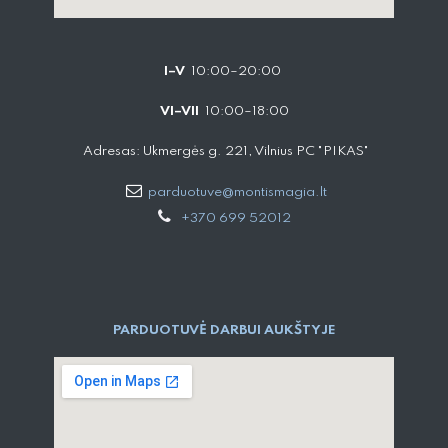
I–V
10:00–20:00
VI–VII
10:00–18:00
Adresas: Ukmergės g. 221, Vilnius PC "PIKAS"
parduotuve@montismagia.lt
+370 699 52012
PARDUOTUVĖ DARBUI AUKŠTYJE