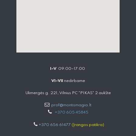
I–V
09:00–17:00
VI–VII
nedirbame
Ukmergės g. 221, Vilnius PC "PIKAS" 2 aukšte
prof@montismagia.lt
+
370 605 4584​5
+370 656 61477
(Įrangos patikra)