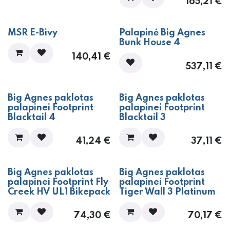
165,21
€
MSR E-Bivy
Palapinė Big Agnes
Bunk House 4
140,41
€
537,11
€
Big Agnes paklotas
Big Agnes paklotas
palapinei Footprint
palapinei Footprint
Blacktail 4
Blacktail 3
41,24
€
37,11
€
Big Agnes paklotas
Big Agnes paklotas
palapinei Footprint Fly
palapinei Footprint
Creek HV UL1 Bikepack
Tiger Wall 3 Platinum
74,30
€
70,17
€