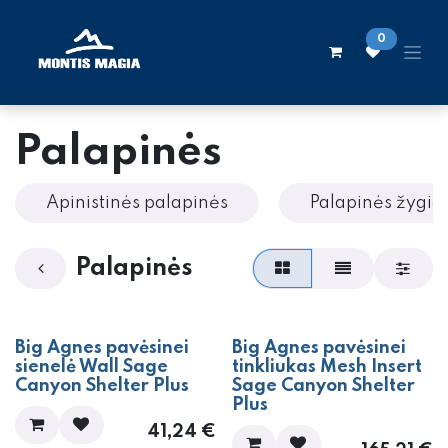
Skip to Content
0
Palapinės
Apinistinės palapinės
Palapinės žygi
Palapinės
Big Agnes pavėsinei
Big Agnes pavėsinei
sienelė Wall Sage
tinkliukas Mesh Insert
Canyon Shelter Plus
Sage Canyon Shelter
Plus
41,24
€