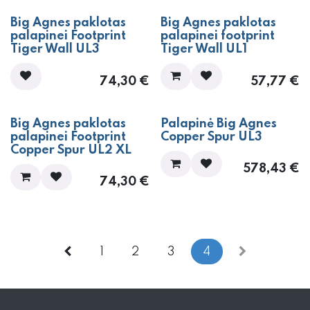
Big Agnes paklotas
Big Agnes paklotas
palapinei Footprint
palapinei footprint
Tiger Wall UL3
Tiger Wall UL1
74,30
€
57,77
€
Big Agnes paklotas
Palapinė Big Agnes
palapinei Footprint
Copper Spur UL3
Copper Spur UL2 XL
578,43
€
74,30
€
1
2
3
4