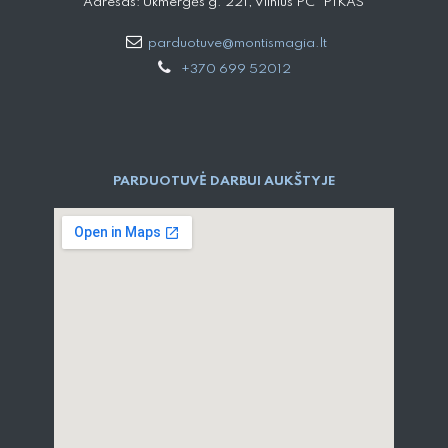
Adresas: Ukmergės g. 221, Vilnius PC "PIKAS"
parduotuve@montismagia.lt
+370 699 52012
PARDUOTUVĖ DARBUI AUKŠTYJE