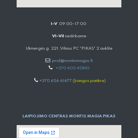
I–V
09:00–17:00
VI–VII
nedirbame
Ukmergės g. 221, Vilnius PC "PIKAS" 2 aukšte
prof@montismagia.lt
+
370 605 4584​5
+370 656 61477
(Įrangos patikra)
LAIPIOJIMO CENTRAS MONTIS MAGIA PIKAS